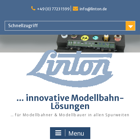
Skip
to
+49 (0) 7723 1599
info@linton.de
content
Schnellzugriff
… innovative Modellbahn-
Lösungen
… für Modellbahner & Modellbauer in allen Spurweiten
Menu