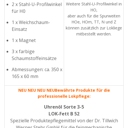
2 x Stahl-U-Profilwinkel
Weitere Stahl-U-Profilwinkel in
HO,
für H0
aber auch für die Spurweiten
1 x Weichschaum-
HOe, HOm, TT, N und Z
können zusätzlich zur Lokliege
Einsatz
mitbestellt werden.
1 x Magnet
3 x farbige
Schaumstoffeinsätze
Abmessungen: ca. 350 x
165 x 60 mm
NEU NEU NEU NEU
Bewährte Produkte für die
professionelle Lokpflege:
Uhrenöl Sorte 3-5
LOK-Fett B 52
Spezielle Produktepflegemittel von der Dr. Tillwich
Werner Stehr GmbH für die feinmechanische