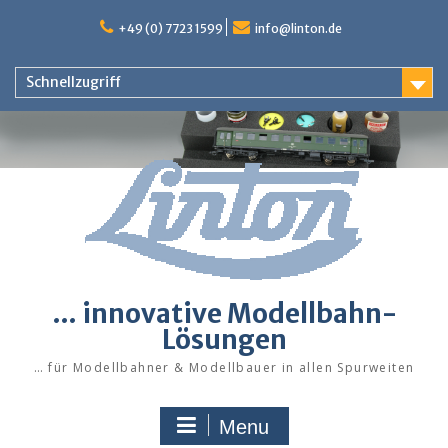
Skip
to
+49 (0) 7723 1599
info@linton.de
content
Schnellzugriff
… innovative Modellbahn-
Lösungen
… für Modellbahner & Modellbauer in allen Spurweiten
Menu